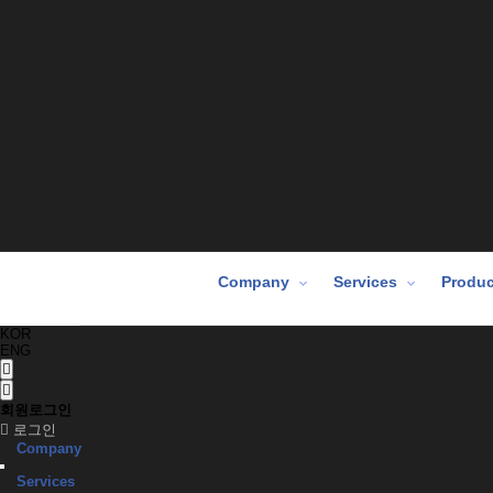
Company
Services
Produc
KOR
ENG
회원로그인
로그인
Company
Services